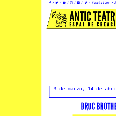
Newsletter






ANTIC TEATR
ESPAI DE CREAC
3 de marzo, 14 de abr
BRUC BROTH