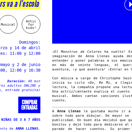
rs va a l’escola
Antic
Musical
for
kids!
Domingos:
arzo y 14 de abril
¡
El Monstruo de Colores
ha vuelto! Es
ses: 11:00 y 12:00
imaginación de Anna Llenas ayuda d
entender y poner palabras a sus emoci
 mayo y 2 de junio
en más de veinte lenguas, el quer
aventura, ¡y qué aventura! ¡Entrar en 
:00, 12:00 y 16:30
Con música a cargo de Christophe Sain
Duración:
40 min
inicia su ciclo
«Do, Re Mi, a llegi
ros adultos ONLINE y
lectura, la compañía propone una lect
s, entrada gratuita)
Una actriz/cantante explica el cuento
musical. Ambos cantan canciones ilus
cuento.
COMPRAR
ENTRADAS
A
Anna Llenas
le gustaba mucho ir a 
sobre todo para dibujar. De mayor se 
 NIÑAS DE 3 A 7 AÑOS
publicidad. Un buen día decidió que q
bonitos y dejó todo para dedicarse al 
uento de
ANNA LLENAS
.
parado de hacer cuentos. Su prime