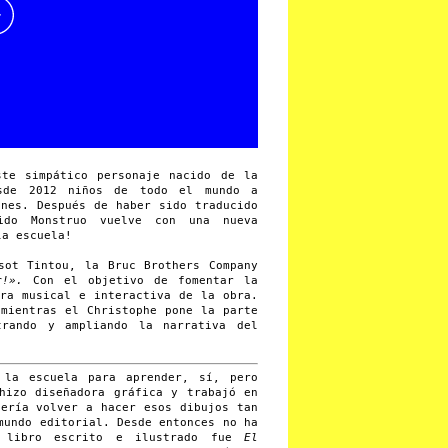
te simpático personaje nacido de la
esde 2012 niños de todo el mundo a
ones. Después de haber sido traducido
ido Monstruo vuelve con una nueva
la escuela!
sot Tintou, la Bruc Brothers Company
r!».
Con el objetivo de fomentar la
ura musical e interactiva de la obra.
 mientras el Christophe pone la parte
trando y ampliando la narrativa del
la escuela para aprender, sí, pero
hizo diseñadora gráfica y trabajó en
uería volver a hacer esos dibujos tan
mundo editorial. Desde entonces no ha
r libro escrito e ilustrado fue
El