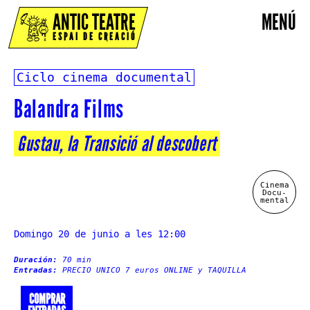
ANTIC TEATRE
MENÚ
ESPAI DE CREACIÓ
Ciclo cinema documental
Balandra Films
Gustau, la Transició al descobert
Cinema
Docu-
mental
Domingo 20 de junio a les 12:00
Duración:
70 min
Entradas:
PRECIO UNICO 7 euros ONLINE y TAQUILLA
COMPRAR