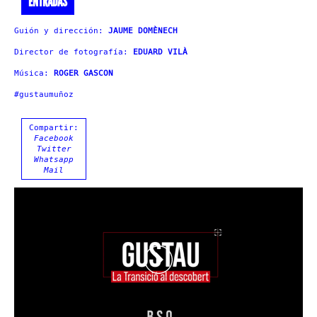
ENTRADAS
Guión y dirección:
JAUME DOMÈNECH
Director de fotografía:
EDUARD VILÀ
Música:
ROGER GASCON
#gustaumuñoz
Compartir:
Facebook
Twitter
Whatsapp
Mail