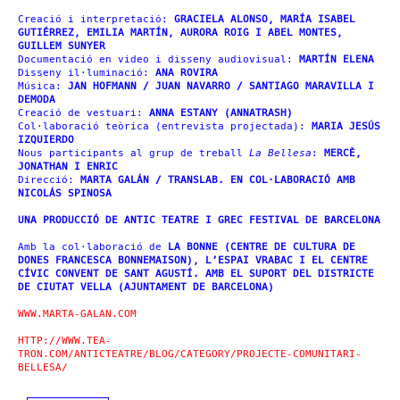
Creació i interpretació:
GRACIELA ALONSO, MARÍA ISABEL
GUTIÉRREZ, EMILIA MARTÍN, AURORA ROIG I ABEL MONTES,
GUILLEM SUNYER
Documentació en video i disseny audiovisual:
MARTÍN ELENA
Disseny il·luminació:
ANA ROVIRA
Música:
JAN HOFMANN / JUAN NAVARRO / SANTIAGO MARAVILLA I
DEMODA
Creació de vestuari:
ANNA ESTANY (ANNATRASH)
Col·laboració teòrica (entrevista projectada):
MARIA JESÚS
IZQUIERDO
Nous participants al grup de treball
La Bellesa
:
MERCÈ,
JONATHAN I ENRIC
Direcció:
MARTA GALÁN / TRANSLAB. EN COL·LABORACIÓ AMB
NICOLÁS SPINOSA
UNA PRODUCCIÓ DE ANTIC TEATRE I GREC FESTIVAL DE BARCELONA
Amb la col·laboració de
LA BONNE (CENTRE DE CULTURA DE
DONES FRANCESCA BONNEMAISON), L’ESPAI VRABAC I EL CENTRE
CÍVIC CONVENT DE SANT AGUSTÍ. AMB EL SUPORT DEL DISTRICTE
DE CIUTAT VELLA (AJUNTAMENT DE BARCELONA)
WWW.MARTA-GALAN.COM
HTTP://WWW.TEA-
TRON.COM/ANTICTEATRE/BLOG/CATEGORY/PROJECTE-COMUNITARI-
BELLESA/