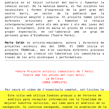
població en el teixit cultural del barri i fomentar la
cohesió social. De la mateixa manera, es fan visibles les
necessitats i formes d’expressió de la gent gran del
nostre barri, un sector de la població que la
gentrificació menysté i expulsa. El projecte també inclou
diferents activitats per a fomentar la relació
intergeneracional entre els més grans i els més joves del
barri. Actualment, està en marxa el procés de creació del
proper espectacle, en col·laboració amb un grup de
persones grans d’Eindhoven (Teatre Parks).
M
arta Galán
és artista-educadora, autora i directora de
projectes escènics des del 1999. El 2009 inicia el
projecte TRANSlab., des d’on coordina diferents procesos
pedagògics i de creació col·laborativa i/o comunitària a
través de les arts escèniques i performatives.
>Veure Projecte artístic comunitari de l’Antic
Teatre amb les veïnes del Casc Antic.
La Bellesa
(OBRA COMPLETA)
Per veure el vídeo de l’espectacle complet, sol·liciteu la
contrasenya per correu electrònic a
Este sitio web utiliza Cookies propias y de terceros de
anticteatre@anticteatre.com
.
análisis para recopilar información con la finalidad de
mejorar nuestros servicios, así como para el análisis de su
Visualització reservada a professionals.
navegación. Si continua navegando, supone la aceptación de la