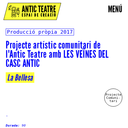
ANTIC TEATRE
MENÚ
ESPAI DE CREACIÓ
Producció pròpia
2017
Projecte artístic comunitari de
l'Antic Teatre amb LES VEÏNES DEL
CASC ANTIC
La Bellesa
Projecte
Comuni-
tari
.
Durada:
90