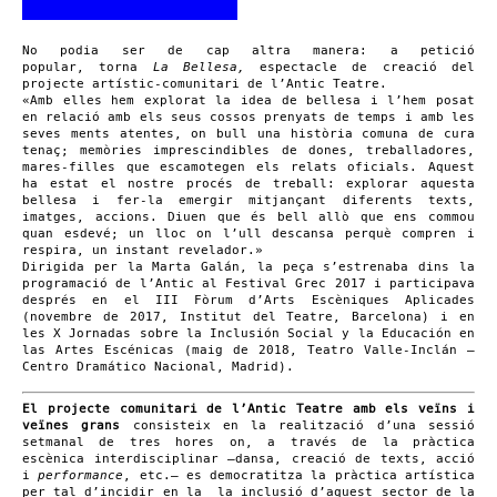
No podia ser de cap altra manera: a petició
popular, torna
La Bellesa,
espectacle de creació del
projecte artístic-comunitari de l’Antic Teatre.
«Amb elles hem explorat la idea de bellesa i l’hem posat
en relació amb els seus cossos prenyats de temps i amb les
seves ments atentes, on bull una història comuna de cura
tenaç; memòries imprescindibles de dones, treballadores,
mares-filles que escamotegen els relats oficials. Aquest
ha estat el nostre procés de treball: explorar aquesta
bellesa i fer-la emergir mitjançant diferents texts,
imatges, accions. Diuen que és bell allò que ens commou
quan esdevé; un lloc on l’ull descansa perquè compren i
respira, un instant revelador.»
Dirigida per la Marta Galán, la peça s’estrenaba dins la
programació de l’Antic al Festival Grec 2017 i participava
després en el III Fòrum d’Arts Escèniques Aplicades
(novembre de 2017, Institut del Teatre, Barcelona) i en
les X Jornadas sobre la Inclusión Social y la Educación en
las Artes Escénicas (maig de 2018, Teatro Valle-Inclán –
Centro Dramático Nacional, Madrid).
El projecte comunitari de l’Antic Teatre amb els veïns i
veïnes grans
consisteix en la realització d’una sessió
setmanal de tres hores on, a través de la pràctica
escènica interdisciplinar —dansa, creació de texts, acció
i
performance
, etc.— es democratitza la pràctica artística
per tal d’incidir en la la inclusió d’aquest sector de la