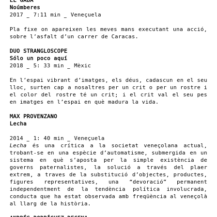
EL GABA
Noúmberes
2017 _ 7:11 min _ Veneçuela
Pla fixe on apareixen les meves mans executant una acció,
sobre l’asfalt d’un carrer de Caracas.
DUO STRANGLOSCOPE
Sólo un poco aquí
2018 _ 5: 33 min _ Mèxic
En l’espai vibrant d’imatges, els déus, cadascun en el seu
lloc, surten cap a nosaltres per un crit o per un rostre i
el color del rostre té un crit; i el crit val el seu pes
en imatges en l’espai en què madura la vida.
MAX PROVENZANO
Lecha
2014 _ 1: 40 min _ Veneçuela
Lecha
és una crítica a la societat veneçolana actual,
trobant-se en una espècie d’automatisme, submergida en un
sistema en què s’aposta per la simple existència de
governs paternalistes, la solució a través del plaer
extrem, a traves de la substitució d’objectes, productes,
figures representatives, una “devoració” permanent
independentment de la tendència política involucrada,
conducta que ha estat observada amb freqüència al veneçolà
al llarg de la història.