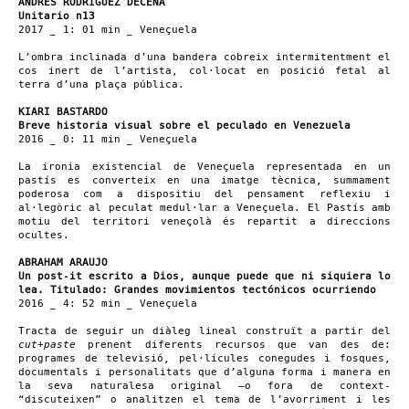
ANDRÉS RODRÍGUEZ DECENA
Unitario n13
2017 _ 1: 01 min _ Veneçuela
L’ombra inclinada d’una bandera cobreix intermitentment el
cos inert de l’artista, col·locat en posició fetal al
terra d’una plaça pública.
KIARI BASTARDO
Breve historia visual sobre el peculado en Venezuela
2016 _​ 0: 11 min _ Veneçuela
La ironia existencial de Veneçuela representada en un
pastís es converteix en una imatge tècnica, summament
poderosa com a dispositiu del pensament reflexiu i
al·legòric al peculat medul·lar a Veneçuela. El Pastís amb
motiu del territori veneçolà és repartit a direccions
ocultes.
ABRAHAM ARAUJO
Un post-it escrito a Dios, aunque puede que ni siquiera lo
lea. Titulado: Grandes movimientos tectónicos ocurriendo
2016 _ 4: 52 min _ Veneçuela
Tracta de seguir un diàleg lineal construït a partir del
cut+paste
prenent diferents recursos que van des de:
programes de televisió, pel·lícules conegudes i fosques,
documentals i personalitats que d’alguna forma i manera en
la seva naturalesa original –o fora de context-
“discuteixen” o analitzen el tema de l’avorriment i les