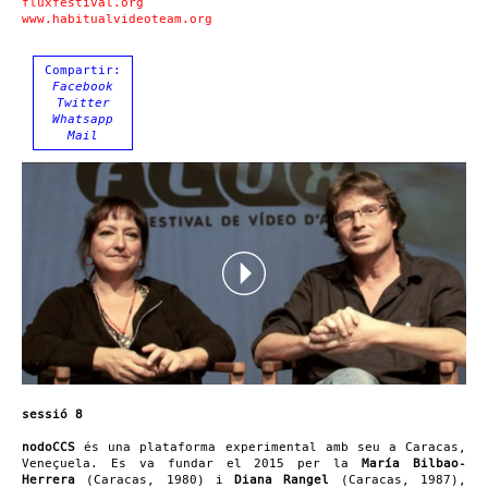
fluxfestival.org
www.habitualvideoteam.org
Compartir:
Facebook
Twitter
Whatsapp
Mail
sessió 8
nodoCCS
és una plataforma experimental amb seu a Caracas,
Veneçuela. Es va fundar el 2015 per la
María Bilbao-
Herrera
(Caracas, 1980) i
Diana Rangel
(Caracas, 1987),