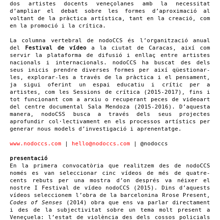
dos artistes docents veneçolanes amb la necessitat
d’ampliar el debat sobre les formes d’aproximació al
voltant de la pràctica artística, tant en la creació, com
en la promoció i la crítica.
La columna vertebral de nodoCCS és l’organització anual
del
Festival de vídeo
a la ciutat de Caracas, així com
servir la plataforma de difusió i enllaç entre artistes
nacionals i internacionals. nodoCCS ha buscat des dels
seus inicis prendre diverses formes per així qüestionar-
les, explorar-les a través de la pràctica i el pensament,
ja sigui oferint un espai educatiu i crític per a
artistes, com les Sessions de crítica (2015-2017), fins i
tot funcionant com a arxiu o recuperant peces de videoart
del centre documental Sala Mendoza (2015-2016). D’aquesta
manera, nodoCSS busca a través dels seus projectes
aprofundir col·lectivament en els processos artístics per
generar nous models d’investigació i aprenentatge.
www.nodoccs.com
|
hello@nodoccs.com
| @nodoccs
presentació
En la primera convocatòria que realitzem des de nodoCCS
només es van seleccionar cinc vídeos de més de quatre-
cents rebuts per una mostra d’on després va néixer el
nostre I Festival de vídeo nodoCCS (2015). Dins d’aquests
vídeos seleccionem l’obra de la barcelonina Rrose Present,
Codes of Senses
(2014) obra que ens va parlar directament
i des de la subjectivitat sobre un tema molt present a
Veneçuela: l’estat de violència des dels cossos policials