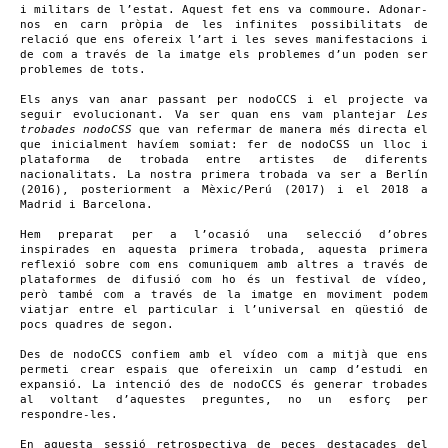
i militars de l’estat. Aquest fet ens va commoure. Adonar-
nos en carn pròpia de les infinites possibilitats de
relació que ens ofereix l’art i les seves manifestacions i
de com a través de la imatge els problemes d’un poden ser
problemes de tots.
Els anys van anar passant per nodoCCS i el projecte va
seguir evolucionant. Va ser quan ens vam plantejar
Les
trobades nodoCSS
que van refermar de manera més directa el
que inicialment havíem somiat: fer de nodoCSS un lloc i
plataforma de trobada entre artistes de diferents
nacionalitats. La nostra primera trobada va ser a Berlín
(2016), posteriorment a Mèxic/Perú (2017) i el 2018 a
Madrid i Barcelona.
Hem preparat per a l’ocasió una selecció d’obres
inspirades en aquesta primera trobada, aquesta primera
reflexió sobre com ens comuniquem amb altres a través de
plataformes de difusió com ho és un festival de vídeo,
però també com a través de la imatge en moviment podem
viatjar entre el particular i l’universal en qüestió de
pocs quadres de segon.
Des de nodoCCS confiem amb el vídeo com a mitjà que ens
permeti crear espais que ofereixin un camp d’estudi en
expansió. La intenció des de nodoCCS és generar trobades
al voltant d’aquestes preguntes, no un esforç per
respondre-les.
En aquesta sessió retrospectiva de peces destacades del