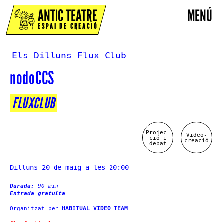
ANTIC TEATRE
MENÚ
ESPAI DE CREACIÓ
Els Dilluns Flux Club
nodoCCS
FLUXCLUB
Projec-
Video-
ció i
creació
debat
Dilluns 20 de maig a les 20:00
Durada:
90 min
Entrada gratuïta
Organitzat per
HABITUAL VIDEO TEAM