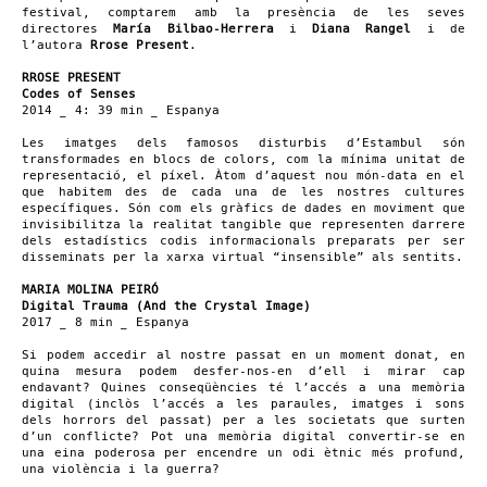
festival, comptarem amb la presència de les seves
directores
María Bilbao-Herrera
i
Diana Rangel
i de
l’autora
Rrose Present
.
RROSE PRESENT
Codes of Senses
2014 _ 4: 39 min _ Espanya
Les imatges dels famosos disturbis d’Estambul són
transformades en blocs de colors, com la mínima unitat de
representació, el píxel. Àtom d’aquest nou món-data en el
que habitem des de cada una de les nostres cultures
específiques. Són com els gràfics de dades en moviment que
invisibilitza la realitat tangible que representen darrere
dels estadístics codis informacionals preparats per ser
disseminats per la xarxa virtual “insensible” als sentits.
MARIA MOLINA PEIRÓ
Digital Trauma (And the Crystal Image)
2017 _ 8 min _ Espanya
Si podem accedir al nostre passat en un moment donat, en
quina mesura podem desfer-nos-en d’ell i mirar cap
endavant? Quines conseqüències té l’accés a una memòria
digital (inclòs l’accés a les paraules, imatges i sons
dels horrors del passat) per a les societats que surten
d’un conflicte? Pot una memòria digital convertir-se en
una eina poderosa per encendre un odi ètnic més profund,
una violència i la guerra?