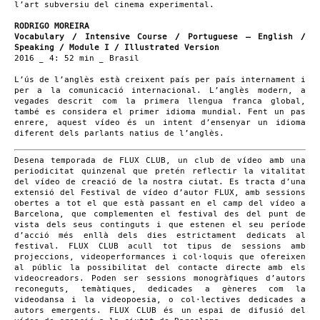
l’art subversiu del cinema experimental.
RODRIGO MOREIRA
Vocabulary / Intensive Course / Portuguese – English /
Speaking / Module I / Illustrated Version
2016 _ 4: 52 min _ Brasil
L’ús de l’anglès està creixent país per país internament i
per a la comunicació internacional. L’anglès modern, a
vegades descrit com la primera llengua franca global,
també es considera el primer idioma mundial. Fent un pas
enrere, aquest vídeo és un intent d’ensenyar un idioma
diferent dels parlants natius de l’anglès.
Desena temporada de FLUX CLUB, un club de vídeo amb una
periodicitat quinzenal que pretén reflectir la vitalitat
del vídeo de creació de la nostra ciutat. Es tracta d’una
extensió del Festival de vídeo d’autor FLUX, amb sessions
obertes a tot el que està passant en el camp del vídeo a
Barcelona, que complementen el festival des del punt de
vista dels seus continguts i que estenen el seu període
d’acció més enllà dels dies estrictament dedicats al
festival. FLUX CLUB acull tot tipus de sessions amb
projeccions, videoperformances i col·loquis que ofereixen
al públic la possibilitat del contacte directe amb els
videocreadors. Poden ser sessions monogràfiques d’autors
reconeguts, temàtiques, dedicades a gèneres com la
videodansa i la videopoesia, o col·lectives dedicades a
autors emergents. FLUX CLUB és un espai de difusió del