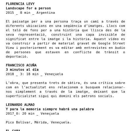
FLORENCIA LEVY
Landscape for a person
2015 _ 8 min _ Argentina
El paisatge per a una persona traça un camí a través de
diferents ubicacions en una seqüència d’imatges. Llocs com
el teló de fons per a una història que llisca des de la
seva representació, construint una capa invisible de
significat entre la imatge i la història. Aquest vídeo es
va construir a partir de material gravat de Google Street
View i posteriorment es va editar amb entrevistes en àudio
de persones que estaven en conflicte de trànsit o
deportació.
FRANCISCO ACUÑA
3 minutos al día
2018 _ 3: 18 min _ Veneçuela
L’obra, que presenta trets de sàtira, és una crítica sobre
com en l’actualitat ens relacionem o busquem relacionar-
nos simplement a través de la imatge, deixant que la
superficialitat sigui qui domini els patrons socials.
LEONARDO ALMAO
Y para la memoria siempre habrá una palabra
2017_0: 20 min _ Veneçuela
Pico Bolívar, Mérida, Veneçuela.