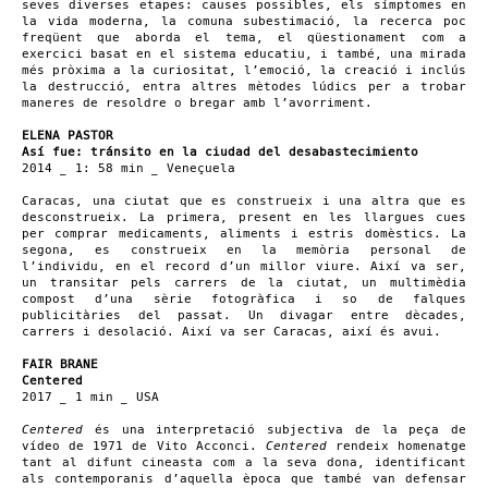
seves diverses etapes: causes possibles, els símptomes en
la vida moderna, la comuna subestimació, la recerca poc
freqüent que aborda el tema, el qüestionament com a
exercici basat en el sistema educatiu, i també, una mirada
més pròxima a la curiositat, l’emoció, la creació i inclús
la destrucció, entra altres mètodes lúdics per a trobar
maneres de resoldre o bregar amb l’avorriment.
ELENA PASTOR
Así fue: tránsito en la ciudad del desabastecimiento
2014 _ 1: 58 min _ Veneçuela
Caracas, una ciutat que es construeix i una altra que es
desconstrueix. La primera, present en les llargues cues
per comprar medicaments, aliments i estris domèstics. La
segona, es construeix en la memòria personal de
l’individu, en el record d’un millor viure. Així va ser,
un transitar pels carrers de la ciutat, un multimèdia
compost d’una sèrie fotogràfica i so de falques
publicitàries del passat. Un divagar entre dècades,
carrers i desolació. Així va ser Caracas, així és avui.
FAIR BRANE
Centered
2017 _ 1 min _ USA
Centered
és una interpretació subjectiva de la peça de
vídeo de 1971 de Vito Acconci.
Centered
rendeix homenatge
tant al difunt cineasta com a la seva dona, identificant
als contemporanis d’aquella època que també van defensar