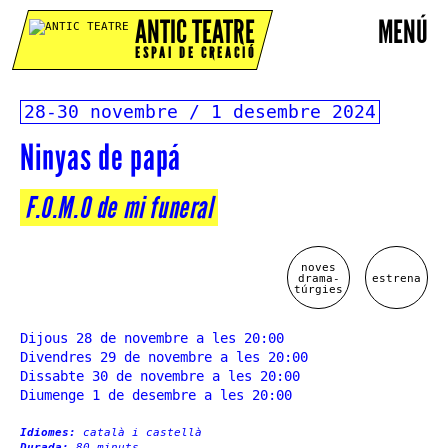
ANTIC TEATRE
MENÚ
ESPAI DE CREACIÓ
28-30 novembre / 1 desembre 2024
Ninyas de papá
F.O.M.O de mi funeral
noves
drama-
estrena
túrgies
Dijous 28 de novembre a les 20:00
Divendres 29 de novembre a les 20:00
Dissabte 30 de novembre a les 20:00
Diumenge 1 de desembre a les 20:00
Idiomes:
català i castellà
Durada:
80 minuts