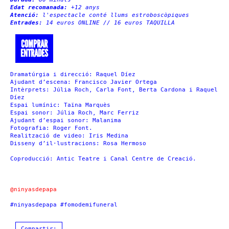
Edat recomanada:
+12 anys
Atenció:
l'espectacle conté llums estroboscòpiques
Entrades:
14 euros ONLINE // 16 euros TAQUILLA
COMPRAR
ENTRADES
Dramatúrgia i direcció: Raquel Díez
Ajudant d’escena: Francisco Javier Ortega
Intèrprets: Júlia Roch, Carla Font, Berta Cardona i Raquel
Díez
Espai lumínic: Taïna Marquès
Espai sonor: Júlia Roch, Marc Ferriz
Ajudant d’espai sonor: Malanima
Fotografia: Roger Font.
Realització de video: Iris Medina
Disseny d’il·lustracions: Rosa Hermoso
Coproducció: Antic Teatre i Canal Centre de Creació.
@ninyasdepapa
#ninyasdepapa #fomodemifuneral
Compartir: