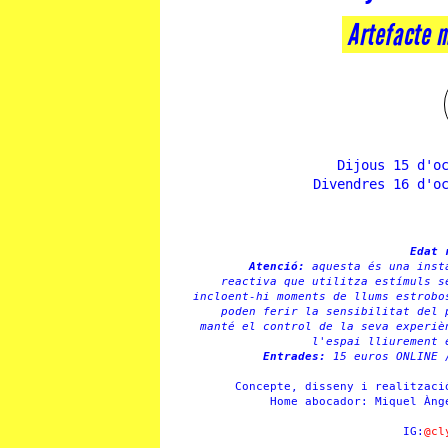
Artefacte 
Dijous 15 d'o
Divendres 16 d'o
Edat 
Atenció:
aquesta és una inst
reactiva que utilitza estímuls s
incloent-hi moments de llums estrobo
poden ferir la sensibilitat del 
manté el control de la seva experiè
l'espai lliurement 
Entrades:
15 euros ONLINE 
Concepte, disseny i realitzaci
Home abocador: Miquel Àng
IG:
@cl