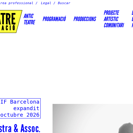
Àrea professional
Legal
PROJECTE
ATRE
ANTIC
PROGRAMACIÓ
PRODUCCIONS
ARTÍSTIC
TEATRE
COMUNITARI
EACIÓ
 IF Barcelona
expandit
 octubre 2026
tra & Assoc.