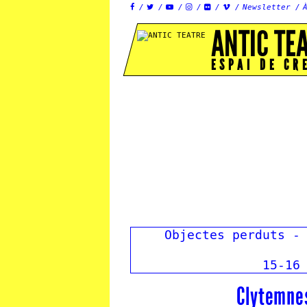
Newsletter






ANTIC TE
ESPAI DE CR
Objectes perduts -
15-16
Clytemnes